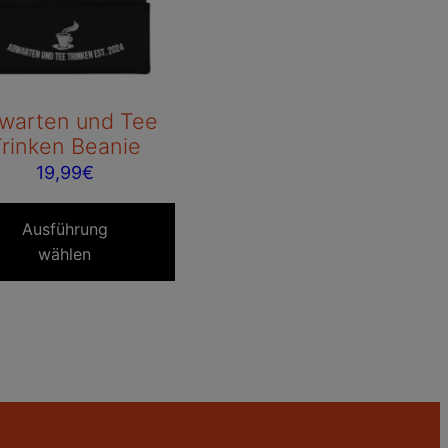
warten und Tee
rinken Beanie
19,99
€
Dieses
Produkt
Ausführung
wählen
weist
mehrere
Varianten
auf.
Die
Optionen
können