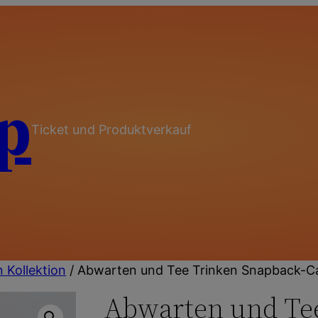
p
Ticket und Produktverkauf
 Kollektion
/ Abwarten und Tee Trinken Snapback-C
Abwarten und Te