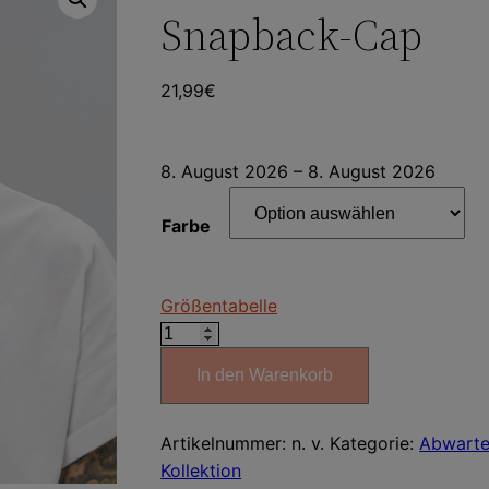
Snapback-Cap
21,99
€
8. August 2026 – 8. August 2026
Farbe
Größentabelle
Abwarten
und
In den Warenkorb
Tee
Trinken
Snapback-
Artikelnummer:
n. v.
Kategorie:
Abwarte
Cap
Kollektion