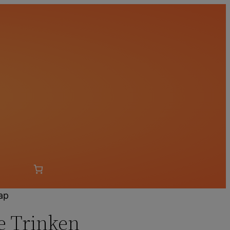
ap
e Trinken